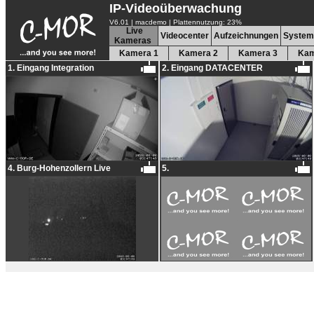
IP-Videoüberwachung
V6.01 | macdemo
|
Plattennutzung: 23%
Live
Videocenter
Aufzeichnungen
System
Kameras
Kamera 1
Kamera 2
Kamera 3
Kam
1. Eingang Integration
2. Eingang DATACENTER
4. Burg-Hohenzollern Live
5.