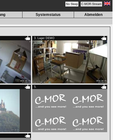
ung
Systemstatus
Abmelden
3. Lager DEMO
5.