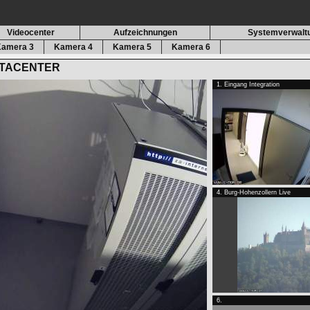
Videocenter
Aufzeichnungen
Systemverwalt
amera 3
Kamera 4
Kamera 5
Kamera 6
DATACENTER
1. Eingang Integration
4. Burg-Hohenzollern Live
6.