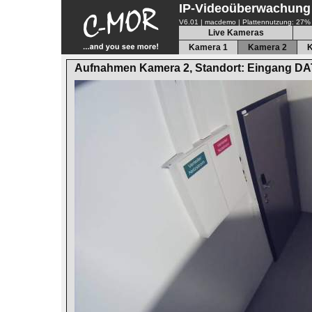
IP-Videoüberwachung
V6.01 | macdemo
|
Plattennutzung: 27%
Live Kameras
Kamera 1
Kamera 2
K
Aufnahmen Kamera 2, Standort: Eingang 