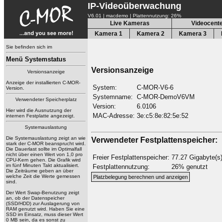
IP-Videoüberwachung
V6.01 | macdemo
|
Plattennutzung: 26%
Live Kameras
Videocent
Kamera 1
Kamera 2
Kamera 3
Sie befinden sich im
Menü Systemstatus
Versionsanzeige
Versionsanzeige
Anzeige der installierten C-MOR-
System:
C-MOR-V6-6
Version.
Systemname:
C-MOR-DemoV6VM
Verwendeter Speicherplatz
Version:
6.0106
Hier wird die Ausnutzung der
MAC-Adresse:
3e:c5:8e:82:5e:52
internen Festplatte angezeigt.
Systemauslastung
Die Systemauslastung zeigt an wie
Verwendeter Festplattenspeicher:
stark der C-MOR beansprucht wird.
Die Dauerlast sollte im Optimalfall
nicht über einen Wert von 1,0 pro
Freier Festplattenspeicher:
77.27 Gigabyte(s
CPU-Kern gehen. Die Grafik wird
im fünf Minuten Takt aktualisiert.
Festplattennutzung:
26% genutzt
Die Zeiträume geben an über
welche Zeit die Werte gemessen
sind.
Der Wert Swap-Benutzung zeigt
an, ob der Datenspeicher
(SSD/HDD) zur Auslagerung von
RAM genutzt wird. Haben Sie eine
SSD im Einsatz, muss dieser Wert
0 MB sein, da es sonst zu