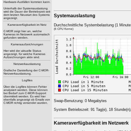
Hardware-Ausfällen kommen kann.
Unterhalb der Systemauslastung
wird die Dauer der Betriebszeit seit
Systemauslastung
dem letzten Neustart des Systems
angezeigt.
Durchschnittliche Systembelastung (1 Minute,
Kameraverfügbarkeit im Netz
(6 CPU Kerne)
C-MOR zeigt hier an, welche
Kameras im Netzwerk automatisch
gefunden werden.
Kameraaufzeichnungen
Hier wird der aktuelle Status
angezeigt, für welche Kameras
Aufzeichnungen aktiv sind.
Netzwerkauslastung
Grafische Darstellung der C-MOR-
Netzwerkauslastung.
Logfiles
Über die Logfiles können Fehler
analysiert werden. Diese können
bei Bedarf zum C-MOR-Support
übermittelt werden. Es wird hier
ebenfalls angezeigt ob Emails von
Swap-Benutzung: 0 Megabytes
C-MOR richtig versendet wurden.
System Betriebszeit: 91 Tag(e), 18 Stunde(n)
Kameraverfügbarkeit im Netzwerk